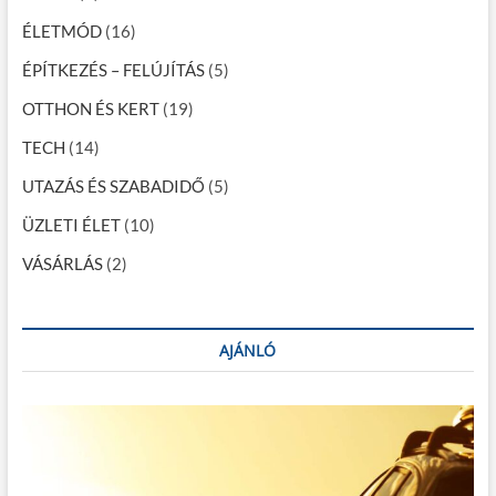
i
ÉLETMÓD
(16)
ó
ÉPÍTKEZÉS – FELÚJÍTÁS
(5)
OTTHON ÉS KERT
(19)
TECH
(14)
UTAZÁS ÉS SZABADIDŐ
(5)
ÜZLETI ÉLET
(10)
VÁSÁRLÁS
(2)
AJÁNLÓ