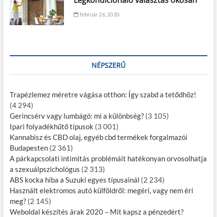
Légkondícionáló választás okosan
február 26, 2020
NÉPSZERŰ
Trapézlemez méretre vágása otthon: Így szabd a tetődhöz!
(4 294)
Gerincsérv vagy lumbágó: mi a különbség?
(3 105)
Ipari folyadékhűtő típusok
(3 001)
Kannabisz és CBD olaj, egyéb cbd termékek forgalmazói
Budapesten
(2 361)
A párkapcsolati intimitás problémáit hatékonyan orvosolhatja
a szexuálpszichológus
(2 313)
ABS kocka hiba a Suzuki egyes típusainál
(2 234)
Használt elektromos autó külföldről: megéri, vagy nem éri
meg?
(2 145)
Weboldal készítés árak 2020 – Mit kapsz a pénzedért?