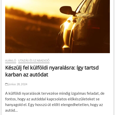
AJÁNLÓ
UTAZÁS ÉS SZABADIDŐ
Készülj fel külföldi nyaralásra: így tartsd
karban az autódat
június 28, 2024
A külföldi nyaralások tervezése mindig izgalmas feladat, de
fontos, hogy az autóddal kapcsolatos előkészületeket se
hanyagold el. Egy hosszú út előtt elengedhetetlen, hogy az
autód…