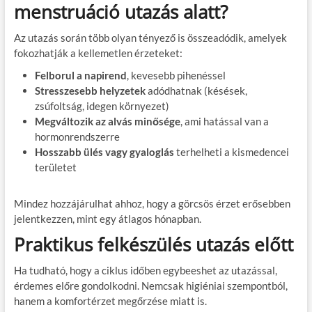
menstruáció utazás alatt?
Az utazás során több olyan tényező is összeadódik, amelyek
fokozhatják a kellemetlen érzeteket:
Felborul a napirend
, kevesebb pihenéssel
Stresszesebb helyzetek
adódhatnak (késések,
zsúfoltság, idegen környezet)
Megváltozik az alvás minősége
, ami hatással van a
hormonrendszerre
Hosszabb ülés vagy gyaloglás
terhelheti a kismedencei
területet
Mindez hozzájárulhat ahhoz, hogy a görcsös érzet erősebben
jelentkezzen, mint egy átlagos hónapban.
Praktikus felkészülés utazás előtt
Ha tudható, hogy a ciklus időben egybeeshet az utazással,
érdemes előre gondolkodni. Nemcsak higiéniai szempontból,
hanem a komfortérzet megőrzése miatt is.