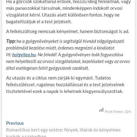
Ha a görcsök szokatlanul erősek, hosszú ideig fennállnak, vagy
más panaszokkal társulnak, mindenképpen indokolt orvosi
vizsgálatot kérni. Utazás alatt különösen fontos, hogy ne
bagatellizáljuk el a test jelzéseit.
A felkészültség nemcsak kényelmet, hanem biztonságot is ad.
Tipp:
ha a gyógynövényeket is segítségül hívnád nőgyógyászati
problémáid kezelése miatt, érdemes megnézni a kínálatot
itt:
holgyitea.hu
. Ne feledd! A gyógynövényes teák fogyasztása
nem helyettesíti az orvosi vizsgálatokat, kezeléseket vagy az orvos
által esetlegesen felírt gyógyszerek szedését.
Az utazás és a ciklus nem zárják ki egymást. Tudatos
felkészüléssel, rugalmas hozzáállással és a test jelzéseinek
tiszteletével ezek a napok is lehetnek kiegyensúlyozottak.
Post Views:
224
B
Previous
P
Romantikus kert egy estére: fények, illatok és kényelmes
r
e
kuckók a szabadban
e