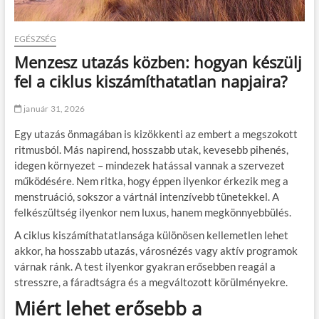
EGÉSZSÉG
Menzesz utazás közben: hogyan készülj
fel a ciklus kiszámíthatatlan napjaira?
január 31, 2026
Egy utazás önmagában is kizökkenti az embert a megszokott
ritmusból. Más napirend, hosszabb utak, kevesebb pihenés,
idegen környezet – mindezek hatással vannak a szervezet
működésére. Nem ritka, hogy éppen ilyenkor érkezik meg a
menstruáció, sokszor a vártnál intenzívebb tünetekkel. A
felkészültség ilyenkor nem luxus, hanem megkönnyebbülés.
A ciklus kiszámíthatatlansága különösen kellemetlen lehet
akkor, ha hosszabb utazás, városnézés vagy aktív programok
várnak ránk. A test ilyenkor gyakran erősebben reagál a
stresszre, a fáradtságra és a megváltozott körülményekre.
Miért lehet erősebb a