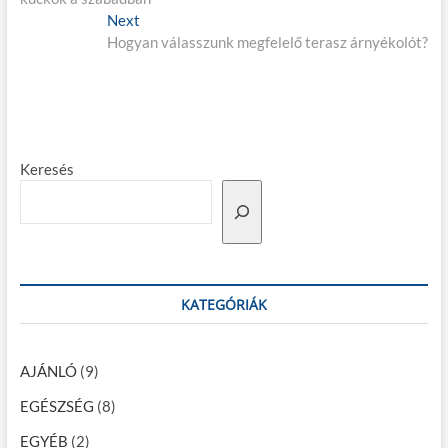
j
v
Next
N
i
Hogyan válasszunk megfelelő terasz árnyékolót?
e
e
o
x
g
u
t
s
p
y
p
o
z
o
s
Keresés
é
s
t
t
:
s
:
n
a
v
KATEGÓRIÁK
i
g
AJÁNLÓ
(9)
á
EGÉSZSÉG
(8)
c
EGYÉB
(2)