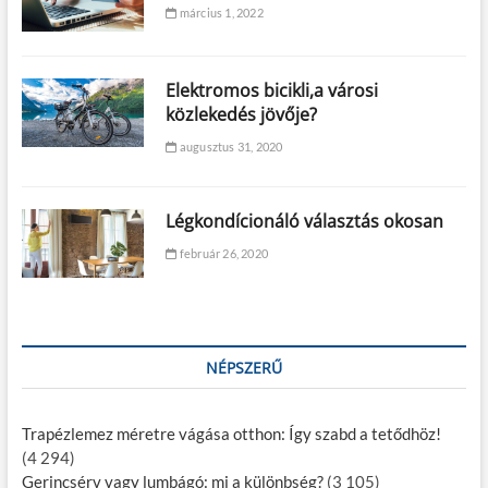
március 1, 2022
Elektromos bicikli,a városi
közlekedés jövője?
augusztus 31, 2020
Légkondícionáló választás okosan
február 26, 2020
NÉPSZERŰ
Trapézlemez méretre vágása otthon: Így szabd a tetődhöz!
(4 294)
Gerincsérv vagy lumbágó: mi a különbség?
(3 105)