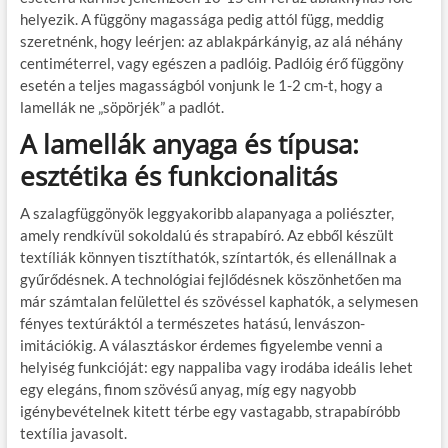
helyezik. A függöny magassága pedig attól függ, meddig
szeretnénk, hogy leérjen: az ablakpárkányig, az alá néhány
centiméterrel, vagy egészen a padlóig. Padlóig érő függöny
esetén a teljes magasságból vonjunk le 1-2 cm-t, hogy a
lamellák ne „söpörjék” a padlót.
A lamellák anyaga és típusa:
esztétika és funkcionalitás
A szalagfüggönyök leggyakoribb alapanyaga a poliészter,
amely rendkívül sokoldalú és strapabíró. Az ebből készült
textíliák könnyen tisztíthatók, színtartók, és ellenállnak a
gyűrődésnek. A technológiai fejlődésnek köszönhetően ma
már számtalan felülettel és szövéssel kaphatók, a selymesen
fényes textúráktól a természetes hatású, lenvászon-
imitációkig. A választáskor érdemes figyelembe venni a
helyiség funkcióját: egy nappaliba vagy irodába ideális lehet
egy elegáns, finom szövésű anyag, míg egy nagyobb
igénybevételnek kitett térbe egy vastagabb, strapabíróbb
textília javasolt.