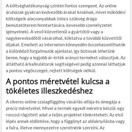
A költséghatékonyság szintén fontos szempont. Az online
áruházak gyakran kedvezőbb árakat kínálnak, mivel működési
költségeik alacsonyabbak (nincs szükség drága
bemutatóterem fenntartására, kevesebb személyzetet
igényelnek). A vevő közvetlenül a gyártótól vagy a
nagykereskedőtől vásárolhat, kiiktatva a további közvetítői
díjakat. Emellett az interneten könnyedén összehasonlíthatók
a különböző forgalmazók ajánlatai, így biztosak lehetünk
benne, hogy a legjobb ár-érték arányú terméket választjuk. Az
átlátható árkalkulátorok segítségével pedig azonnal láthatjuk
a pontos végösszeget, rejtett költségek nélkül.
A pontos méretvétel kulcsa a
tökéletes illeszkedéshez
A sikeres online szalagfüggöny vásárlás alfája és ómegája a
precíz méretvétel. Mivel a termék egyedi méretre készül, egy
rosszul rögzített adat a teljes projektet tönkreteheti. Az első
lépés annak eldöntése, hogy a függönyt az ablaknyílásba vagy
a falra, illetve mennyezetre szeretnénk szerelni. Az