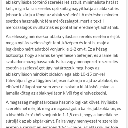
ablaknyílásba történő szerelés letisztult, minimalista hatást
kelt, míg a falra szerelés optikailag nagyíthatja az ablakot és
jobban kizárja a fényt az ablak széleinél. A méréshez minden
esetben használjunk fém mérőszalagot, mert a textil
mérőszalagok nyúlhatnak és pontatlan eredményt adhatnak.
A szélesség mérésekor ablaknyílásba szerelés esetén mérjük
meg a nyílás szélességét fent, középen és lent is, majd a
legkisebb mért adatból vonjunk le 1-2 cm-t. Ez a hézag
biztosítja, hogy a karnis kényelmesen beférjen, és a lamellák
szabadon mozoghassanak. Falra vagy mennyezetre szerelés
esetén a szélességet úgy határozzuk meg, hogy az
ablaknyíláson mindkét oldalon legalább 10-15 cm-rel
túlnyúljon. Így a függöny teljesen takarja majd az ablakot, és
elhúzott állapotban sem vesz el sokat a kilátásból, mivel a
lamellaköteg az ablaknyíláson kívül fog elhelyezkedni.
A magasság meghatározása hasonló logikát követ. Nyílásba
szerelésnél mérjük meg a magasságot a bal és jobb oldalon, és
a kisebbik értékből vonjunk le 1-1,5 cm-t, hogy a lamellák ne
súrolják az ablakpárkányt. Falra vagy mennyezetre szerelés
esetén a karnist jellemzően 10-15 cm-rel az ablaknyílás fölé