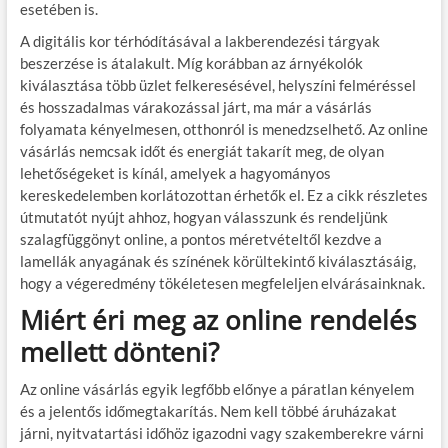
esetében is.
A digitális kor térhódításával a lakberendezési tárgyak
beszerzése is átalakult. Míg korábban az árnyékolók
kiválasztása több üzlet felkeresésével, helyszíni felméréssel
és hosszadalmas várakozással járt, ma már a vásárlás
folyamata kényelmesen, otthonról is menedzselhető. Az online
vásárlás nemcsak időt és energiát takarít meg, de olyan
lehetőségeket is kínál, amelyek a hagyományos
kereskedelemben korlátozottan érhetők el. Ez a cikk részletes
útmutatót nyújt ahhoz, hogyan válasszunk és rendeljünk
szalagfüggönyt online, a pontos méretvételtől kezdve a
lamellák anyagának és színének körültekintő kiválasztásáig,
hogy a végeredmény tökéletesen megfeleljen elvárásainknak.
Miért éri meg az online rendelés
mellett dönteni?
Az online vásárlás egyik legfőbb előnye a páratlan kényelem
és a jelentős időmegtakarítás. Nem kell többé áruházakat
járni, nyitvatartási időhöz igazodni vagy szakemberekre várni