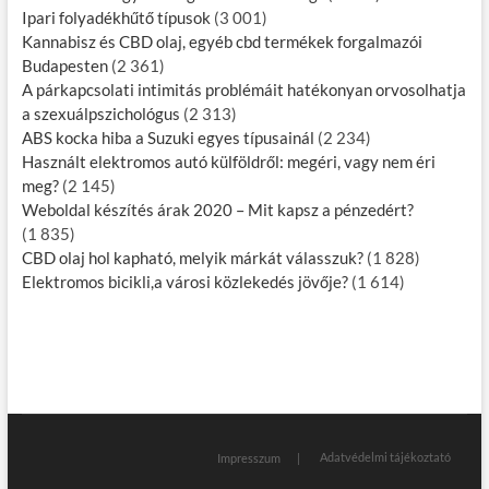
Ipari folyadékhűtő típusok
(3 001)
Kannabisz és CBD olaj, egyéb cbd termékek forgalmazói
Budapesten
(2 361)
A párkapcsolati intimitás problémáit hatékonyan orvosolhatja
a szexuálpszichológus
(2 313)
ABS kocka hiba a Suzuki egyes típusainál
(2 234)
Használt elektromos autó külföldről: megéri, vagy nem éri
meg?
(2 145)
Weboldal készítés árak 2020 – Mit kapsz a pénzedért?
(1 835)
CBD olaj hol kapható, melyik márkát válasszuk?
(1 828)
Elektromos bicikli,a városi közlekedés jövője?
(1 614)
Adatvédelmi tájékoztató
Impresszum