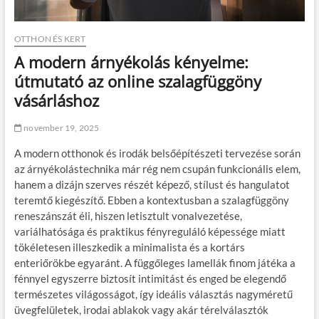
OTTHON ÉS KERT
A modern árnyékolás kényelme:
útmutató az online szalagfüggöny
vásárláshoz
november 19, 2025
A modern otthonok és irodák belsőépítészeti tervezése során
az árnyékolástechnika már rég nem csupán funkcionális elem,
hanem a dizájn szerves részét képező, stílust és hangulatot
teremtő kiegészítő. Ebben a kontextusban a szalagfüggöny
reneszánszát éli, hiszen letisztult vonalvezetése,
variálhatósága és praktikus fényreguláló képessége miatt
tökéletesen illeszkedik a minimalista és a kortárs
enteriőrökbe egyaránt. A függőleges lamellák finom játéka a
fénnyel egyszerre biztosít intimitást és enged be elegendő
természetes világosságot, így ideális választás nagyméretű
üvegfelületek, irodai ablakok vagy akár térelválasztók