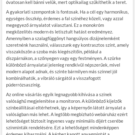
óvatosan kell bánni velük, mert optikailag szűkíthetik a teret.
A gyakorlati szempontok is fontosak. Ha a cél egy harmonikus,
egységes összkép, érdemes a fal színéhez közeli, vagy azzal
megegyező árnyalatot választani. Ez a monokróm
megközelítés modern és letisztult hatást eredményez.
Amennyiben a szalagfüggönyt hangsúlyos dizájnelemként
szeretnénk használni, válasszunk egy kontrasztos színt, amely
visszaköszön a szoba más kiegészítőin, például a
díszpárnákon, a szőnyegen vagy egy festményen. A szürke
különböző árnyalatai jelenleg rendkívül népszerűek, mivel
modern alapot adnak, és szinte bármilyen más színnel jól
kombinálhatók, a vibráló sárgától a visszafogott
púderrózsaszínig.
Az online vásárlás egyik legnagyobb kihívása a színek
valósághű megjelenítése a monitoron. A különböző kijelzők
színbeállításai eltérhetnek, így a képernyőn látott árnyalat a
valóságban más lehet. A legtöbb megbízható webáruház ezért
lehetőséget biztosít ingyenes vagy minimális díjért cserébe
színminták rendelésére. Ezt a lehetőséget mindenképpen
érdemes kihasználni. A kézhez kapott anyagmintát a