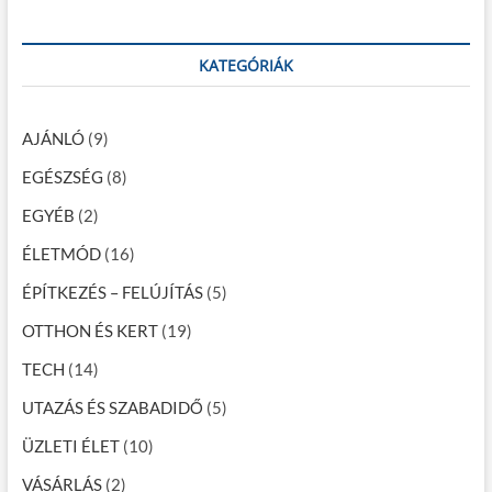
n
a
KATEGÓRIÁK
v
i
AJÁNLÓ
(9)
g
EGÉSZSÉG
(8)
á
EGYÉB
(2)
c
ÉLETMÓD
(16)
i
ÉPÍTKEZÉS – FELÚJÍTÁS
(5)
ó
OTTHON ÉS KERT
(19)
TECH
(14)
UTAZÁS ÉS SZABADIDŐ
(5)
ÜZLETI ÉLET
(10)
VÁSÁRLÁS
(2)