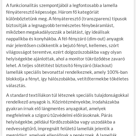
A funkcionalitás szempontjából a legfontosabb a lamella
fényáteresztő képessége. Három fő kategóriát
különböztetünk meg. A fényáteresztő (transzparens) típusok
biztosítják a legnagyobb természetes fénybeáramlást,
miközben megakadályozzák a belátást, így ideálisak
nappalikba és konyhákba. A fél-fényzáró (dim-out) anyagok
már jelentősen csökkentik a bejutó fényt, kellemes, szórt
világosságot teremtve, ezért dolgozószobákba vagy olyan
helyiségekbe ajánlottak, ahol a monitor tükröződése zavaró
lehet. A teljes sötétítést biztosító fényzáró (blackout)
lamellák speciális bevonattal rendelkeznek, amely 100%-ban
blokkolja a fényt, így hálószobákba, vetítőtermekbe tökéletes
választás.
A standard textíliákon túl léteznek speciális tulajdonságokkal
rendelkező anyagok is. Közintézményekbe, irodaházakba
gyakran írnak elő lángmentes anyagokat, amelyek
megfelelnek a szigorú tűzvédelmi előírásoknak. Párás
helyiségekbe, például fürdőszobákba vagy uszodákba a
nedvességtűrő, impregnált felületű lamellák jelentik a
megoldást, amelyek ellenállnak a penésznek. A lamellák