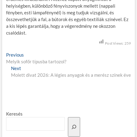
helyiségben, különböző fényviszonyok mellett (nappali
fényben, esti lámpafénynél) is meg tudjuk vizsgálni, és
összevethetjük a fal, a bútorok és egyéb textíliák színével. Ez
a kis lépés garantálja, hogy a végeredmény ne okozzon
csalódást.
Post Views:
259
B
Previous
P
Melyik sofőr típusba tartozol?
r
e
Next
N
e
j
Molett divat 2026: A légies anyagok és a merész színek éve
e
v
x
i
e
t
o
g
p
u
o
s
y
s
p
z
Keresés
t
o
é
:
s
t
s
: