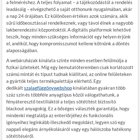
a felméréshez. A teljes folyamat – a tájékozódástól a rendelés
leadásáig – elvégezhető a saját otthonunk nyugalmában, akár
a nap 24 órájában. Ez különösen értékes azok számára, akik
sűrű időbeosztással rendelkeznek, vagy távol élnek a nagyobb
lakberendezési központoktól. A digitális platformok lehetővé
teszik, hogy minden szükséges információt egy helyen érjünk
el, anélkül, hogy kompromisszumot kellene kötnünk a döntés
alaposságában.
A webáruházak kínálata szinte minden esetben felülmúlja a
fizikai üzletekét. Míg egy bemutatóteremben csak korlátozott
számú mintát és típust tudnak kiállítani, az online felületeken
a gyártók teljes termékpalettája elérhető. Egy
dedikált
szalagfüggönywebshop
kínálatában gyakran több
száz szín és többféle anyagtípus közül válogathatunk, a
fényáteresztő textíliáktól a teljes sötétítést biztosító
blackout anyagokig. Ez a bőséges választék garantálja, hogy
mindenki megtalálja az enteriőrjéhez és funkcionális
igényeihez leginkább illeszkedő megoldást, legyen szó egy
nappali elegáns árnyékolásáról vagy egy hálószoba hatékony
sötétítéséről.