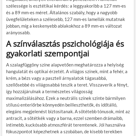
szélessége is esztétikai kérdés: a leggyakoribb a 127 mm-es
és a 89 mm-es méret. Általános szabály, hogy a nagyobb
üvegfelületeken a szélesebb, 127 mm-es lamellák mutatnak
jobban, míg a keskenyebb ablakokhoz a 89 mm-es változat
arányosabb.
A színválasztás pszichológiája és
gyakorlati szempontjai
A szalagfüggöny színe alapvetően meghatározza a helyiség
hangulatát és optikai érzetét. A világos színek, mint a fehér, a
krém, a bézs vagy a pasztell árnyalatok tágasabbá,
szellősebbé és világosabbá teszik a teret. Visszaverik a fényt,
így hozzájárulnak a természetes világosság
maximalizálásához. Ezek a neutrális színek szinte bármilyen
stílusú enteriőrbe könnyedén beilleszthetők, és időtálló,
elegáns megjelenést biztosítanak. A sötétebb tónusok, mint az
antracit, a sötétkék vagy a barna, ezzel szemben drámaibb,
intimebb, kuckósabb atmoszférát teremtenek. Jól használva
fókuszpontot képezhetnek a szobában, de kisebb terekben